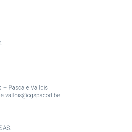
4
s – Pascale Vallois
le.vallois@cgspacod.be
SAS.