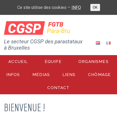
Ce site utilise des cookies —
INFO
OK
Le secteur CGSP des parastataux
à Bruxelles
ACCUEIL
ÉQUIPE
ORGANISMES
INFOS
MÉDIAS
LIENS
CHÔMAGE
CONTACT
BIENVENUE !